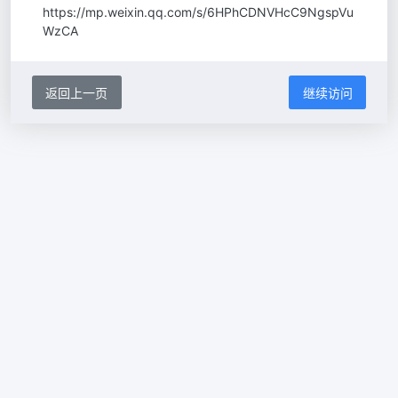
https://mp.weixin.qq.com/s/6HPhCDNVHcC9NgspVu
WzCA
返回上一页
继续访问