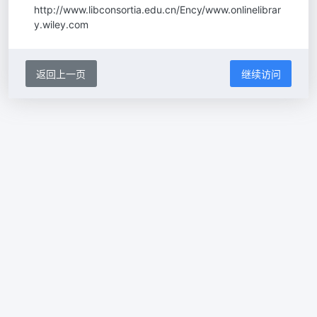
http://www.libconsortia.edu.cn/Ency/www.onlinelibrar
y.wiley.com
返回上一页
继续访问