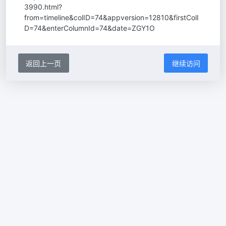
3990.html?
from=timeline&colID=74&appversion=12810&firstColI
D=74&enterColumnId=74&date=ZGY1O
返回上一页
继续访问