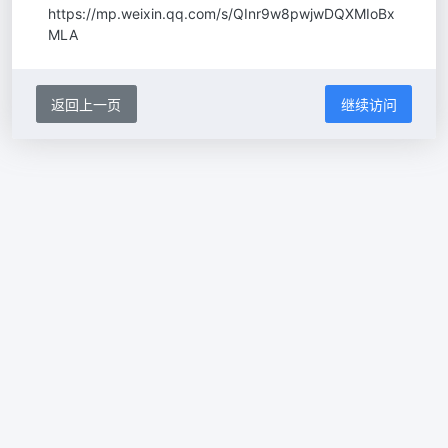
https://mp.weixin.qq.com/s/QInr9w8pwjwDQXMIoBx
MLA
返回上一页
继续访问