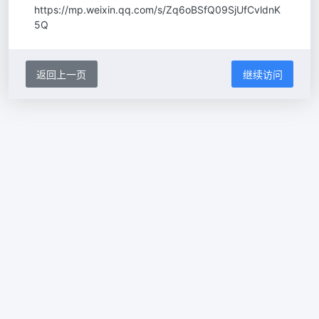
https://mp.weixin.qq.com/s/Zq6oBSfQ09SjUfCvldnK
5Q
返回上一页
继续访问