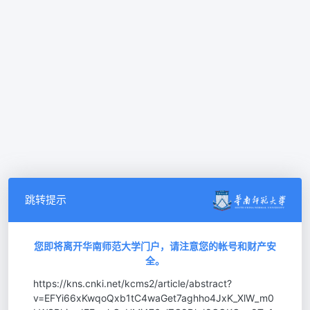
跳转提示
您即将离开华南师范大学门户，请注意您的帐号和财产安
全。
https://kns.cnki.net/kcms2/article/abstract?
v=EFYi66xKwqoQxb1tC4waGet7aghho4JxK_XlW_m0