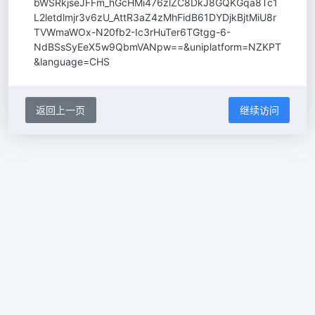
bWSRkjseJFFm_hGcHMi476zlZC8DkJ8GQKGqa8Tc1
L2letdlmjr3v6zU_AttR3aZ4zMhFidB61DYDjkBjtMiU8r
TVWmaWOx-N20fb2-Ic3rHuTer6TGtgg-6-
NdBSsSyEeX5w9QbmVANpw==&uniplatform=NZKPT
&language=CHS
返回上一页
继续访问